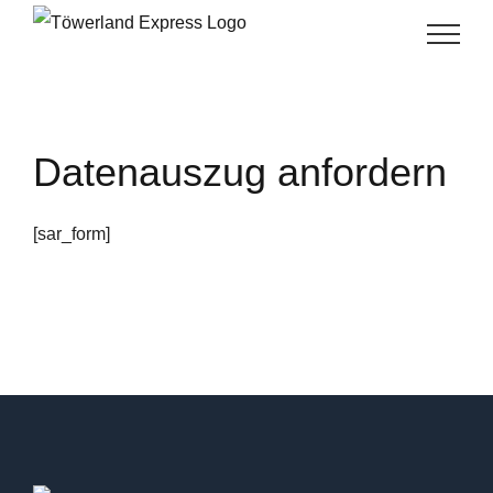
Skip
to
content
Datenauszug anfordern
[sar_form]